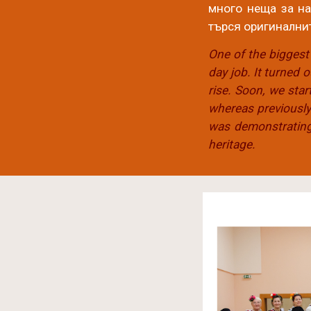
много неща за на
търся оригиналнит
One of the biggest 
day job. It turned
rise. Soon, we star
whereas previously
was demonstrating.
heritage.