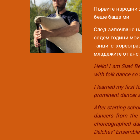
Първите народни 
беше баща ми.
След започване н
седем години мои 
танци с хореогра
младежите от анс. 
Hello! I am Slavi B
with folk dance so f
I learned my first
prominent dancer a
After starting scho
dancers from the 
choreographed dan
Delchev" Ensemble i