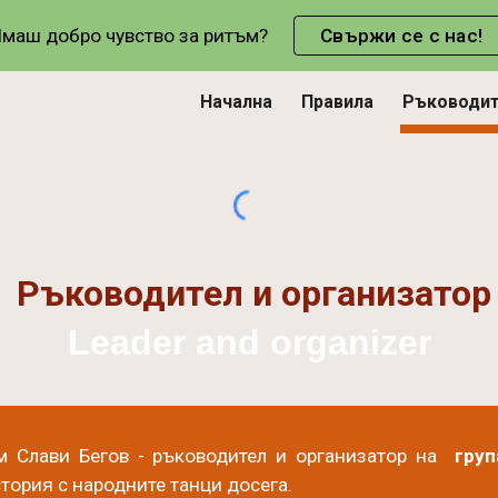
маш добро чувство за ритъм?
Свържи се с нас!
ip to main content
Skip to navigat
Начална
Правила
Ръководи
Ръководител и организатор
Leader and organizer
м Слави Бегов - ръководител и организатор на
груп
тория с народните танци досега.