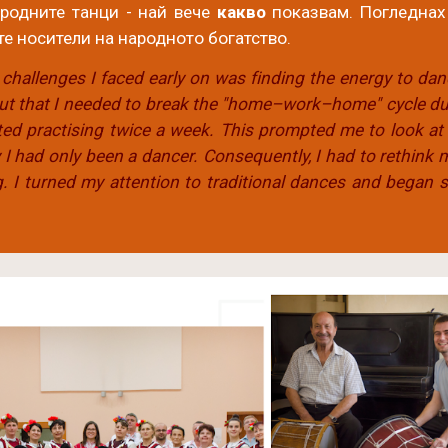
родните танци - най вече
какво
показвам. Погледнах
е носители на народното богатство.
challenges I faced early on was finding the energy to dan
 out that I needed to break the "home–work–home" cycle du
ted practising twice a week. This prompted me to look at 
 I had only been a dancer. Consequently, I had to rethink
 I turned my attention to traditional dances and began se