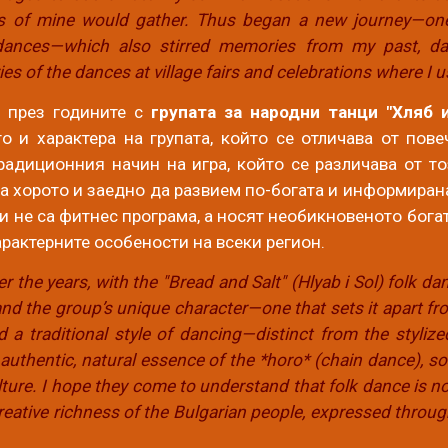
s of mine would gather. Thus began a new journey—one o
dances—which also stirred memories from my past, dat
 of the dances at village fairs and celebrations where I u
 п
рез годините с
групата за народни танци "Хляб 
то и характера на групата, който се отличава от пов
радиционния начин на игра, който се различава от то
а хорото и заедно да развием по-богата и информирана
и не са фитнес програма, а носят необикновеното бога
арактерните особености на всеки регион.
er the years, with the "Bread and Salt" (Hlyab i Sol) folk d
nd the group’s unique character—one that sets it apart fr
 a traditional style of dancing—distinct from the styli
authentic, natural essence of the *horo* (chain dance), so
ure. I hope they come to understand that folk dance is not
reative richness of the Bulgarian people, expressed throug