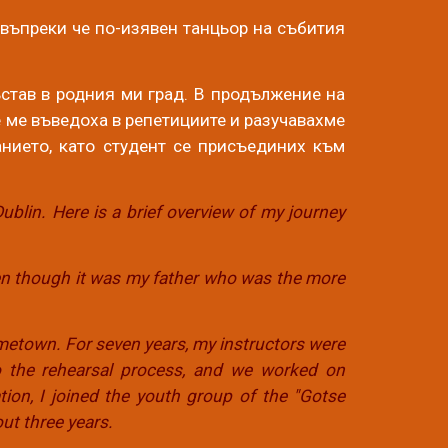
 въпреки че по-изявен танцьор на събития
ъстав в родния ми град. В продължение на
Те ме въведоха в репетициите и разучавахме
анието, като студент се присъединих към
Dublin. Here is a brief overview of my journey
ven though it was my father who was the more
ometown. For seven years, my instructors were
o the rehearsal process, and we worked on
on, I joined the youth group of the "Gotse
ut three years.