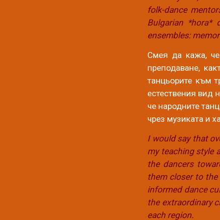
folk-dance mentor
Bulgarian *hora* 
ensembles: memories
Смея да кажа, че
преподаване, как
танцьорите към т
естествения вид н
че народните танц
чрез музиката и х
I would say that ov
my teaching style a
the dancers toward
them closer to the 
informed dance cult
the extraordinary c
each region.