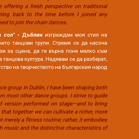
ffering a fresh perspective on traditional
ing back to the time before I joined any
sed to join the chain dances.
и сол" - Дъблин
изграждам моя стил на
ечето
танцови
групи. Стремя се да насоча
зи за сцена; да ги върна поне малко към
 танцова култура. Надявам се да разберат,
тство на творчеството на българския народ
ance group in Dublin, I have been shaping both
om most other dance groups. I strive to guide
zed version performed on stage—and to bring
 that together we can cultivate a richer, more
 merely a fitness routine; rather, it embodies
h music and the distinctive characteristics of