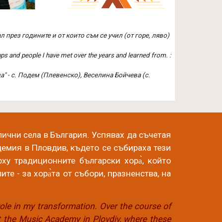
ал през годините и от които съм се учил (от горе, ляво)
ups and people I have met over the years and learned from. :
а" - с. Подем (Плевенско), Веселина Бойчева (с.
ични села в България. Успявах да съчетая
демия в Пловдив, където се събираха тези
ху традиционните български хора̀, който
те - за хора̀та от събори,
празненства, на
role in my transformation. Over the course of
t the Music Academy in Plovdiv, where these