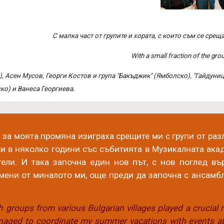
С малка част от групите и хората, с които съм се срещ
With a small fraction of the gro
), Асен Мусов, Георги Костов и група "Бакъджик" (Ямболско), "Гайдуниц
ко) и Ванеса Георгиева.
за моята промяна изиграха срещите ми с групи от разл
ки в няколко години със събитията в Музикалната ака
ели. И така започна един нов път, с нов поглед вър
омени
от миналото ми
, още преди да започна с ансамбли
 groups from various Bulgarian villages played a crucial 
anaged to coordinate my summer vacations with events a