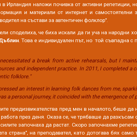
 в Ирландия наложи почивка от активни репетиции, но
рмация и материали от интернет и самостоятелни з
водител на състави за автентичен фолклор".
ели споделиха, че биха искали да ги уча на народни х
 Дъблин
. Това е индивидуален път, но той съвпадна с 
necessitated a break from active rehearsals, but I maint
ources and independent practice. In 2011, I completed a c
tic folklore."
pressed an interest in learning folk dances from me, sparki
was a personal journey, it coincided with the emergence of p
мите предизвикателства пред мен в началото, беше да 
д работа през деня. Оказа се, че трябваше да разкъсам
 силите започнаха да растат. Скоро започнахме репети
ата страна", на преподавател, като дотогава бях само