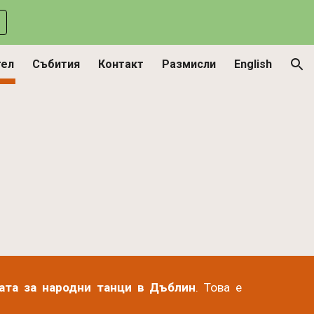
ion
тел
Събития
Контакт
Размисли
English
ата за народни танци в Дъблин
. Това е