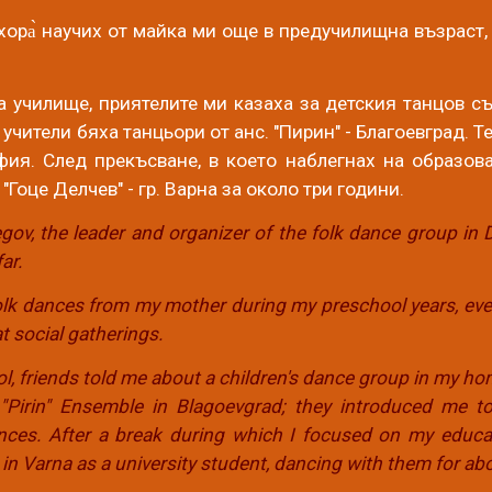
хора̀ научих от майка ми още в предучилищна възраст,
а училище, приятелите ми казаха за детския танцов с
учители бяха танцьори от анс. "Пирин" - Благоевград. 
фия. След прекъсване, в което наблегнах на образов
"Гоце Делчев" - гр. Варна за около три години.
egov, the leader and organizer of the folk dance group in 
ar.
 folk dances from my mother during my preschool years, e
t social gatherings.
ol, friends told me about a children's dance group in my h
"Pirin" Ensemble in Blagoevgrad; they introduced me t
ces. After a break during which I focused on my educati
n Varna as a university student, dancing with them for abo