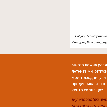
с. Бабук (Силистренско
Логодаж, Благоевградс
Много важна роля 
летните ми отпус
мои народни учит
предизвика и сп
които се хващах
.
My encounters with
several years, I m