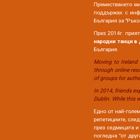
Преместването ми
поддържах с инфо
България за "Ръко
През 2014г. прият
народни танци в
България.
Moving to Ireland 
through online res
of groups for authen
In 2014, friends ex
Dublin. While this 
Едно от най-голе
репетициите
, сле
през седмицата и
погледна "от друг