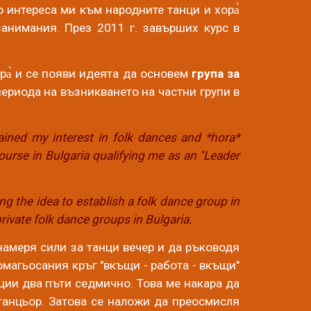
 интереса ми към народните танци и хора̀
анимания. През 2011 г. завърших курс в
ора̀ и се появи идеята да основем
група за
периода на възникването на частни групи в
ained my interest in folk dances and *hora*
ourse in Bulgaria qualifying me as an "Leader
ng the idea to establish a folk dance group in
rivate folk dance groups in Bulgaria.
намеря сили за танци вечер
и да ръководя
 омагьосания кръг "вкъщи - работа - вкъщи"
ции два пъти седмично. Това ме накара да
 танцьор. Затова се наложи да преосмисля