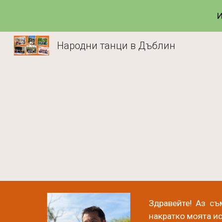
И
Sk
Народни танци в Дъблин
Здравейте! Аз съ
накратко моята ис